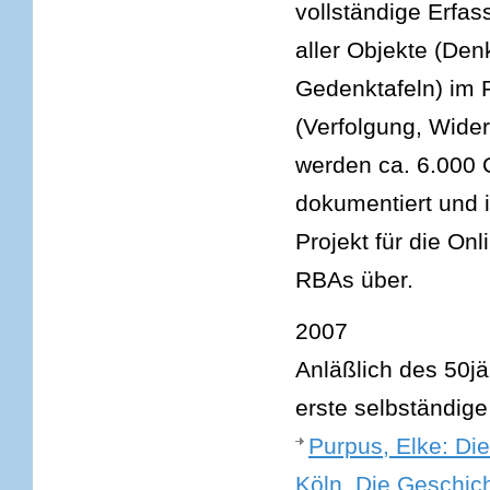
vollständige Erfa
aller Objekte (De
Gedenktafeln) im R
(Verfolgung, Wider
werden ca. 6.000 O
dokumentiert und 
Projekt für die On
RBAs über.
2007
Anläßlich des 50j
erste selbständige
Purpus, Elke: Di
Köln. Die Geschich