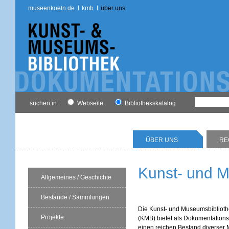
museenkoeln.de
kmb
über uns
suchen in:
Webseite
Bibliothekskatalog
ÜBER UNS
RE
Kunst- und M
Allgemeines / Geschichte
Bestände / Sammlungen
Die Kunst- und Museumsbiblioth
Projekte
(KMB) bietet als Dokumentation
einen reichen Bestand diverser