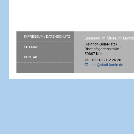
IMPRESSUM / DATENSCHUTZ
Lesesaal im Museum Ludwi
Heinrich-Böll-Platz /
SITEMAP
Bischofsgartenstraße 1
50667 Köln
KONTAKT
Tel.: 0221/221-2 26 26
kmb@stadt-koeln.de