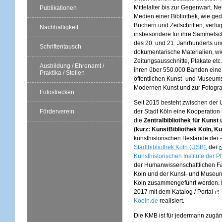
Mittelalter bis zur Gegenwart. N
Publikationen
Medien einer Bibliothek, wie ged
Büchern und Zeitschriften, verfü
Nachhaltigkeit
insbesondere für ihre Sammels
des 20. und 21. Jahrhunderts und
Schriftentausch
dokumentarische Materialien, wi
Zeitungsausschnitte, Plakate etc. 
Ausbildung / Ehrenamt /
ihren über 550.000 Bänden eine
Praktika / Stellen
öffentlichen Kunst- und Museums
Modernen Kunst und zur Fotograf
Fotostrecken
Seit 2015 besteht zwischen der U
Förderverein
der Stadt Köln eine Kooperation 
die
Zentralbibliothek für Kunst
(kurz: KunstBibliothek Köln, Ku
kunsthistorischen Bestände der
Stadtbibliothek Köln (USB)
, der
Kunsthistorischen Institute der 
der Humanwissenschaftlichen Fak
Köln und der Kunst- und Museum
Köln zusammengeführt werden. Die
2017 mit dem Katalog / Portal
Koeln.de
realisiert.
Die KMB ist für jedermann zugän