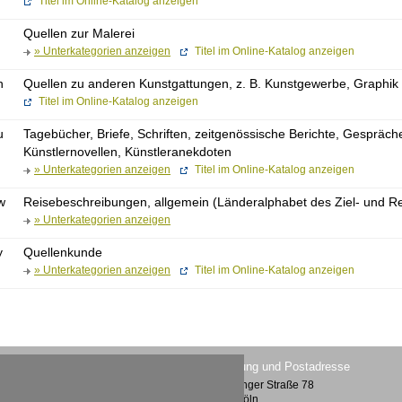
Titel im Online-Katalog anzeigen
Quellen zur Malerei
» Unterkategorien anzeigen
Titel im Online-Katalog anzeigen
n
Quellen zu anderen Kunstgattungen, z. B. Kunstgewerbe, Graphik
Titel im Online-Katalog anzeigen
u
Tagebücher, Briefe, Schriften, zeitgenössische Berichte, Gespräc
Künstlernovellen, Künstleranekdoten
» Unterkategorien anzeigen
Titel im Online-Katalog anzeigen
w
Reisebeschreibungen, allgemein (Länderalphabet des Ziel- und R
» Unterkategorien anzeigen
y
Quellenkunde
» Unterkategorien anzeigen
Titel im Online-Katalog anzeigen
Lesesaal im Museum Ludwig
Verwaltung und Postadresse
Heinrich-Böll-Platz /
Vogelsanger Straße 78
Bischofsgartenstraße 1
50823 Köln