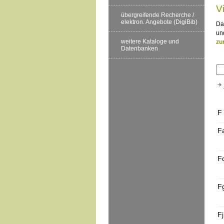
V
übergreifende Recherche /
elektron. Angebote (DigiBib)
Da
un
weitere Kataloge und
zu
Datenbanken
F
F
F
F
Fj