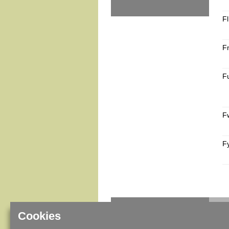
Fl
F
F
F
F
IMPRESSUM / DATENSCHUTZ
Cookies
SITEMAP