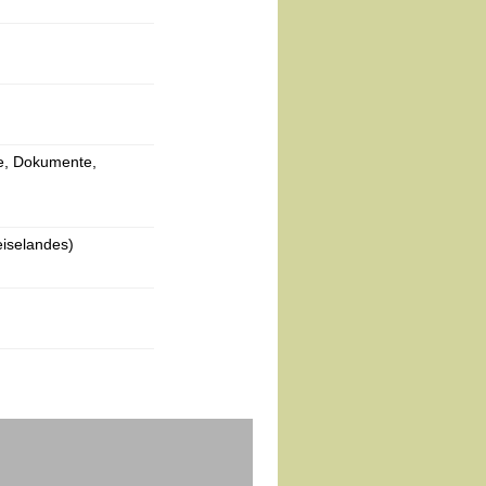
he, Dokumente,
eiselandes)