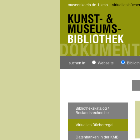
museenkoeln.de
kmb
virtuelles büche
suchen in:
Webseite
Bibliot
Bibliothekskatalog /
Bestandsrecherche
Virtuelles Bücherregal
Datenbanken in der KMB