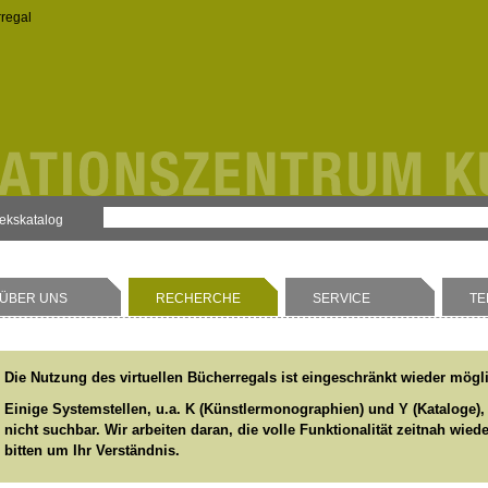
rregal
hekskatalog
ÜBER UNS
RECHERCHE
SERVICE
TE
Die Nutzung des virtuellen Bücherregals ist eingeschränkt wieder mögl
Einige Systemstellen, u.a. K (Künstlermonographien) und Y (Kataloge),
nicht suchbar. Wir arbeiten daran, die volle Funktionalität zeitnah wied
bitten um Ihr Verständnis.