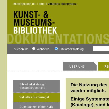
museenkoeln.de
kmb
virtuelles bücherregal
suchen in:
Webseite
Bibliothekskatalog
ÜBER UNS
RE
Die Nutzung des 
Bibliothekskatalog /
Bestandsrecherche
wieder möglich.
Virtuelles Bücherregal
Einige Systemste
(Kataloge), sind 
Datenbanken in der KMB