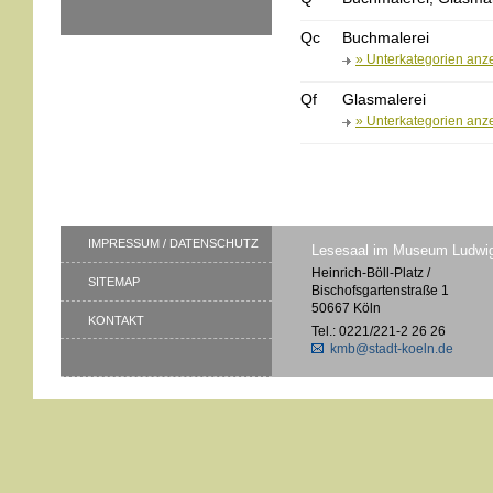
Qc
Buchmalerei
» Unterkategorien anz
Qf
Glasmalerei
» Unterkategorien anz
IMPRESSUM / DATENSCHUTZ
Lesesaal im Museum Ludwi
Heinrich-Böll-Platz /
SITEMAP
Bischofsgartenstraße 1
50667 Köln
KONTAKT
Tel.: 0221/221-2 26 26
kmb@stadt-koeln.de