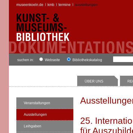
museenkoeln.de
kmb
termine
ausstellungen
suchen in:
Webseite
Bibliothekskatalog
ÜBER UNS
RE
Ausstellunge
Veranstaltungen
Ausstellungen
25. Internat
Leihgaben
für Auszubil