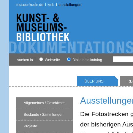
museenkoeln.de
kmb
ausstellungen
suchen in:
Webseite
Bibliothekskatalog
ÜBER UNS
RE
Ausstellunge
Allgemeines / Geschichte
Die Fotostrecken g
Bestände / Sammlungen
der bisherigen Aus
Projekte