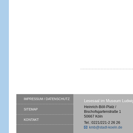
IMPRESSUM / DATENSCHUTZ
Lesesaal im Museum Ludwi
Heinrich-Böll-Platz /
SITEMAP
Bischofsgartenstraße 1
50667 Köln
KONTAKT
Tel.: 0221/221-2 26 26
kmb@stadt-koeln.de