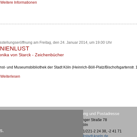
Weitere Informationen
sstellungseröffnung am Freitag, den 24. Januar 2014, um 19.00 Uhr
INIENLUST
nika von Starck - Zeichenbücher
nst- und Museumsbibliothek der Stadt Köln (Heinrich-Böll-Platz/Bischofsgartenstr. 
Weiterlesen
Lesesaal im Museum Ludwig
Verwaltung und Postadresse
Heinrich-Böll-Platz /
Vogelsanger Straße 78
Bischofsgartenstraße 1
50823 Köln
50667 Köln
s.
Tel.: 0221/221-2 24 38, -2 41 71
Tel.: 0221/221-2 26 26
kmb@stadt-koeln.de