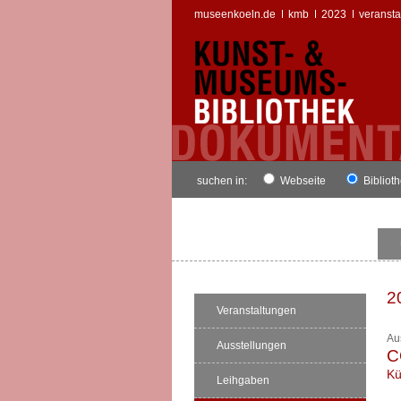
museenkoeln.de
kmb
2023
veransta
suchen in:
Webseite
Bibliot
2
Veranstaltungen
Au
Ausstellungen
C
Kü
Leihgaben