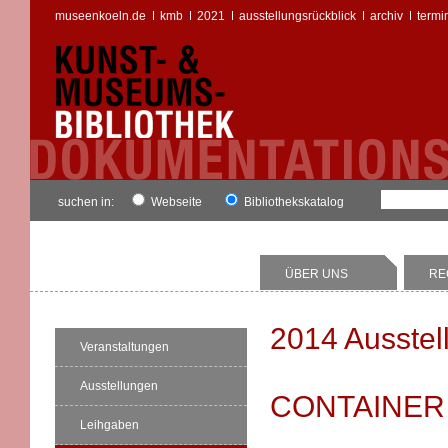
museenkoeln.de
kmb
2021
ausstellungsrückblick
archiv
termi
suchen in:
Webseite
Bibliothekskatalog
ÜBER UNS
RE
2014 Ausstel
Veranstaltungen
Ausstellungen
CONTAINER II
Leihgaben