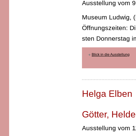
Ausstellung vom 9
Mu­se­um Lud­wig, (
Öffnungszeiten: Di­-
sten Don­n­er­s­ta
Blick in die Ausstellung
Helga Elben
Götter, Held
Ausstellung vom 1