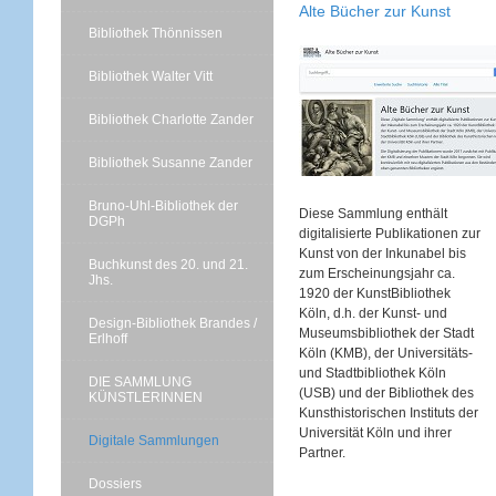
Alte Bücher zur Kunst
Bibliothek Thönnissen
Bibliothek Walter Vitt
Bibliothek Charlotte Zander
Bibliothek Susanne Zander
Bruno-Uhl-Bibliothek der
Diese Sammlung enthält
DGPh
digitalisierte Publikationen zur
Kunst von der Inkunabel bis
Buchkunst des 20. und 21.
zum Erscheinungsjahr ca.
Jhs.
1920 der KunstBibliothek
Köln, d.h. der Kunst- und
Design-Bibliothek Brandes /
Museumsbibliothek der Stadt
Erlhoff
Köln (KMB), der Universitäts-
und Stadtbibliothek Köln
DIE SAMMLUNG
(USB) und der Bibliothek des
KÜNSTLERINNEN
Kunsthistorischen Instituts der
Universität Köln und ihrer
Digitale Sammlungen
Partner.
Dossiers