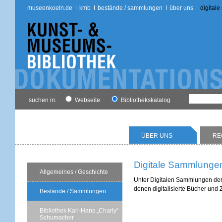
museenkoeln.de
kmb
bestände / sammlungen
über uns
digital
suchen in:
Webseite
Bibliothekskatalog
ÜBER UNS
RE
Digitale Sammlunge
Allgemeines / Geschichte
Unter Digitalen Sammlungen der
denen digitalisierte Bücher und 
Bestände / Sammlungen
Bibliothek Karl-Hans „Charly“
Schumacher