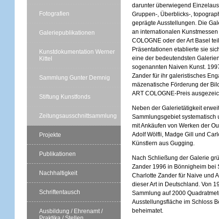
darunter überwiegend Einzelaus
Fotografien
Gruppen-, Überblicks-, topograp
geprägte Ausstellungen. Die Ga
an internationalen Kunstmessen
Galeriepublikationen
COLOGNE oder der Art Basel teil
Präsentationen etablierte sie sich
Kunstdokumentation Werner
eine der bedeutendsten Galerien
Kittel
sogenannten Naiven Kunst. 1997
Zander für ihr galeristisches En
Sammlung Gunter Demnig
mäzenatische Förderung der Bil
ART COLOGNE-Preis ausgezeic
Stiftung Kunstfonds
Neben der Galerietätigkeit erweit
Zeitungsausschnittsammlung
Sammlungsgebiet systematisch 
mit Ankäufen von Werken der Out
Adolf Wölfli, Madge Gill und Carl
Projekte
Künstlern aus Gugging.
Publikationen
Nach Schließung der Galerie grü
Zander 1996 in Bönnigheim bei 
Nachhaltigkeit
Charlotte Zander für Naive und Ar
dieser Art in Deutschland. Von 1
Schriftentausch
Sammlung auf 2000 Quadratmet
Ausstellungsfläche im Schloss 
beheimatet.
Ausbildung / Ehrenamt /
Praktika / Stellen