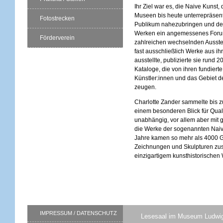
Ihr Ziel war es, die Naive Kunst, 
Museen bis heute unterrepräsenti
Fotostrecken
Publikum nahezubringen und de
Werken ein angemessenes Foru
Förderverein
zahlreichen wechselnden Ausste
fast ausschließlich Werke aus i
ausstellte, publizierte sie rund 
Kataloge, die von ihren fundiert
Künstler:innen und das Gebiet d
zeugen.
Charlotte Zander sammelte bis z
einem besonderen Blick für Quali
unabhängig, vor allem aber mit 
die Werke der sogenannten Naiv
Jahre kamen so mehr als 4000 
Zeichnungen und Skulpturen zus
einzigartigem kunsthistorischen 
IMPRESSUM / DATENSCHUTZ
Lesesaal im Museum Ludwi