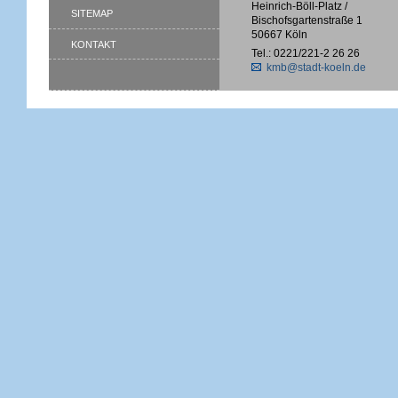
Heinrich-Böll-Platz /
SITEMAP
Bischofsgartenstraße 1
50667 Köln
KONTAKT
Tel.: 0221/221-2 26 26
kmb@stadt-koeln.de