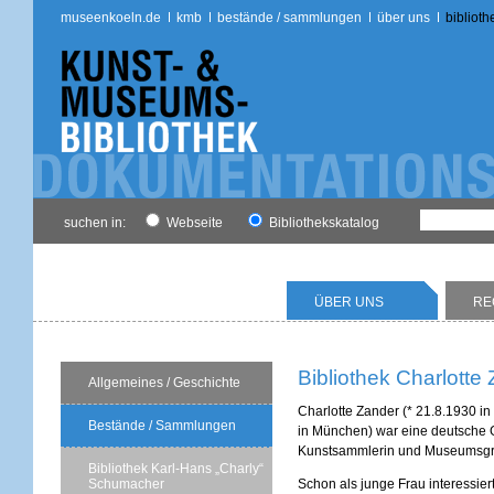
museenkoeln.de
kmb
bestände / sammlungen
über uns
biblioth
suchen in:
Webseite
Bibliothekskatalog
ÜBER UNS
RE
Bibliothek Charlotte
Allgemeines / Geschichte
Charlotte Zander (* 21.8.1930 in
Bestände / Sammlungen
in München) war eine deutsche G
Kunstsammlerin und Museumsgr
Bibliothek Karl-Hans „Charly“
Schumacher
Schon als junge Frau interessierte