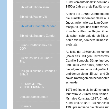
Kunst von Autodidakt:innen und 
1950er Jahren erste Kapitäns- un
Bibliothek Thönnissen
Anfang der 1960er Jahre entdeck
Bibliothek Walter Vitt
die Künstler:innen der Naive a
Jugoslawien wie u.a. Ivan Genera
Bibliothek Charlotte Zander
Matija Skurjeni und Mirko Virius
Künstler sollten der Beginn ihre
Bibliothek Susanne Zander
sie schon sehr bald durch Bilder 
Alfred Wallis, Adalbert Trillhaa
ergänzte.
Bruno-Uhl-Bibliothek der
DGPh
Ab Mitte der 1960er Jahre kame
„Maler des Heiligen Herzens“ wi
Buchkunst des 20. und 21.
Camille Bombois, Séraphine Lou
Jhs.
und Louis Vivin hinzu, deren Arb
die folgenden Jahre mit großer 
Design-Bibliothek Brandes /
und denen sie mit Einzel- und 
Erlhoff
sowie Katalogen ein besondere
schenkte.
DIE SAMMLUNG
KÜNSTLERINNEN
1971 eröffnete sie in München ih
Münzstraße 7 unter dem Namen C
Digitale Sammlungen
für naive Kunst (ab 1987: Charlot
Kunst und Art Brut). Bis zur Schl
Dossiers
1995 präsentierte die Galerie ru