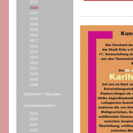
2025
2024
2023
2022
2020
2019
2018
2017
2016
2015
2014
2013
2011
2010
2009
2008
Symposien / Tagungen
Leihgabenrückblick
2025
2024
2023
2022