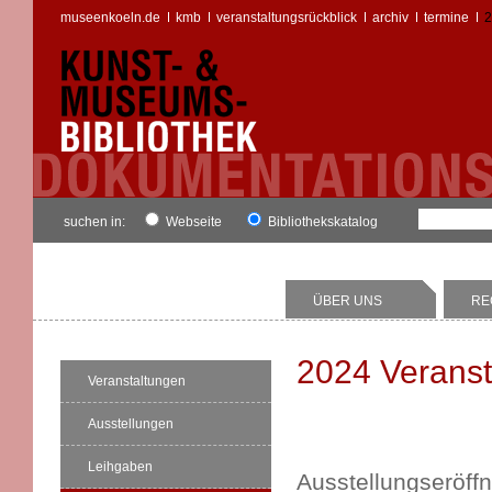
museenkoeln.de
kmb
veranstaltungsrückblick
archiv
termine
2
suchen in:
Webseite
Bibliothekskatalog
ÜBER UNS
RE
2024 Veranst
Veranstaltungen
Ausstellungen
Leihgaben
Ausstellungseröff