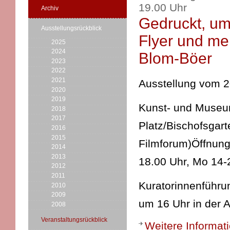
19.00 Uhr
Archiv
Gedruckt, um
Ausstellungsrückblick
Flyer und me
2025
2024
Blom-Böer
2023
2022
2021
Ausstellung vom 2
2020
2019
Kunst- und Museums
2018
2017
Platz/Bischofsgart
2016
2015
Filmforum)Öffnung
2014
2013
18.00 Uhr, Mo 14-
2012
2011
Kuratorinnenführun
2010
2009
um 16 Uhr in der A
2008
Veranstaltungsrückblick
Weitere Informat